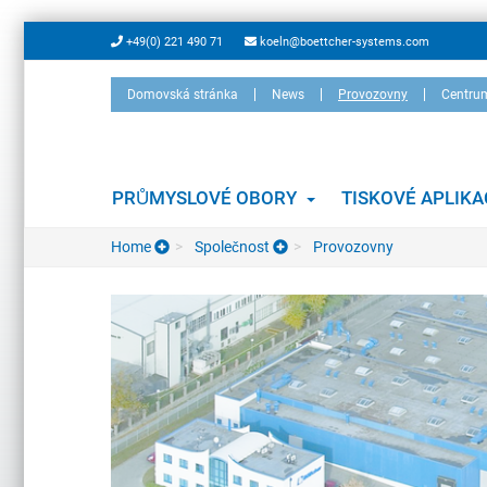
Skip
+49(0) 221 490 71
koeln@boettcher-systems.com
to
main
Domovská stránka
News
Provozovny
Centru
content
PRŮMYSLOVÉ OBORY
TISKOVÉ APLIK
Home
Společnost
Provozovny