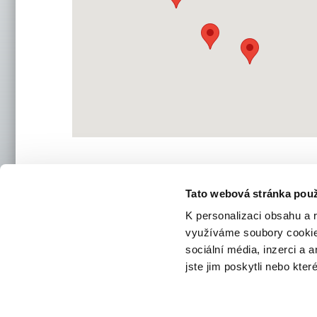
BÖTTCHER UMÍSTĚNÍ
Tato webová stránka použ
K personalizaci obsahu a 
Kontakt
Böttcher
využíváme soubory cookie.
Tovární 7
sociální média, inzerci a 
682 0
jste jim poskytli nebo kter