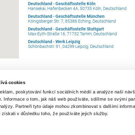
Deutschland - Geschäftsstelle Köln
Hansekai, Hafenbecken 4A, 50735 Köln, Deutschland
Deutschland - Geschäftsstelle München
Königsberger Str. 7, 85386 Eching, Deutschland
Deutschland - Geschäftsstelle Stuttgart
Max-Eyth-Straße 16, 71732 Tamm, Deutschland
Deutschland - Werk Leipzig
Schönbachstr. 91, 04299 Leipzig, Deutschland
ívá cookies
reklam, poskytování funkcí sociálních médií a analýze naší návš
 ČR, k.s.
T: +420 517 326 521
 Informace o tom, jak náš web používáte, sdílíme se svými par
obchod@bottcher.cz
18/6
analýzy. Partneři tyto údaje mohou zkombinovat s dalšími inform
www.boettcher.cz
1 Vyškov, Czech Republic
é získali v důsledku toho, že používáte jejich služby.