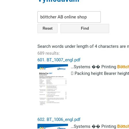
Reset
Search words under length of 4 characters are 
689 results:
601.
BT_1007_engl.pdf
…Systems �� Printing
Böttc
 Packing height Bearer heigh
602.
BT_1006_engl.pdf
…Systems �� Printing
Böttc