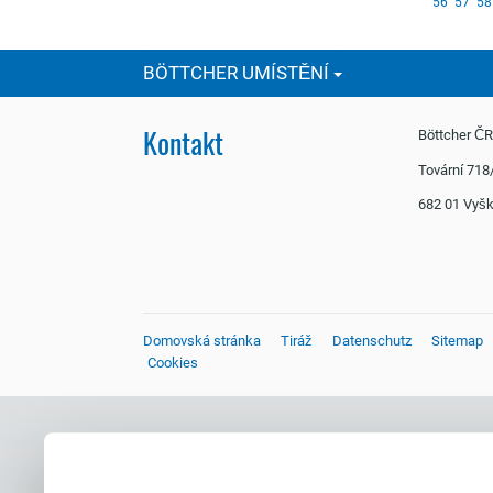
56
57
58
ious
BÖTTCHER UMÍSTĚNÍ
Kontakt
Böttcher Č
Tovární 718
682 01 Vy
Domovská stránka
Tiráž
Datenschutz
Sitemap
Cookies