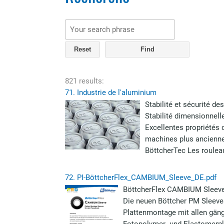
Reset
821 results:
71.
Industrie de l'aluminium
Stabilité et sécurité d
Stabilité dimensionnel
Excellentes propriétés 
machines plus ancienne
BöttcherTec Les roulea
72.
PI-BöttcherFlex_CAMBIUM_Sleeve_DE.pdf
BöttcherFlex CAMBIUM Sleeve
Die neuen Böttcher PM Sleeves
Plattenmontage mit allen gäng