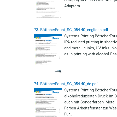
Fotopolymer- und Elastomerpla
Adaptern…
73.
BöttcherFount_SC_054-40_englisch.pdf
Systems Printing BöttcherFount
IPA-reduced printing in sheetf
and metallic inks, UV inks. No
as in printing with alcohol Ea
74.
BöttcherFount_SC_054-40_de.pdf
Systems Printing BöttcherFoun
alkoholreduzierten Druck im B
auch mit Sonderfarben, Metall
Farben Arbeitsfenster zur Was
Für…