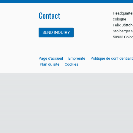
Contact
Headquarter
cologne
Felix Böttc
Stolberger S
SEND INQUIRY
50933 Colo
Page d'accueil
Empreinte
Politique de confidentiali
Plan du site
Cookies