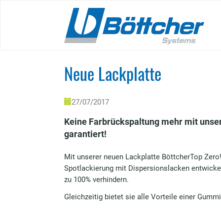
Skip
to
main
content
Neue Lackplatte
27/07/2017
Keine Farbrückspaltung mehr mit unse
garantiert!
Mit unserer neuen Lackplatte BöttcherTop ZeroW
Spotlackierung mit Dispersionslacken entwickelt
zu 100% verhindern.
Gleichzeitig bietet sie alle Vorteile einer Gumm