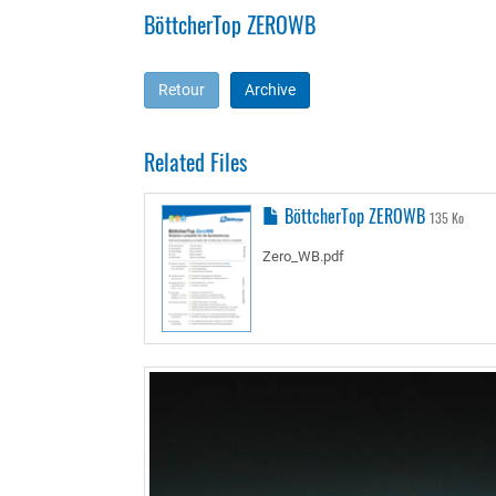
BöttcherTop ZEROWB
Retour
Archive
Related Files
BöttcherTop ZEROWB
135 Ko
Zero_WB.pdf