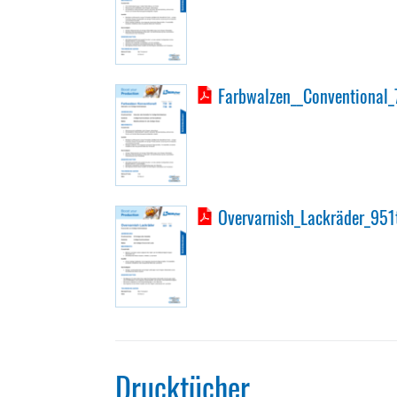
Farbwalzen__Conventional
Overvarnish_Lackräder_951
Drucktücher