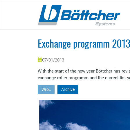
Skip
to
main
content
Exchange programm 201
07/01/2013
With the start of the new year Böttcher has rev
exchange roller programm and the current list y
Wróć
Archive