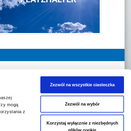
Zezwól na wszystkie ciasteczka
om
naszej
Zezwól na wybór
erzy mogą
orzystania z
© Felix Böttcher GmbH & Co. KG
Korzystaj wyłącznie z niezbędnych
plików cookie