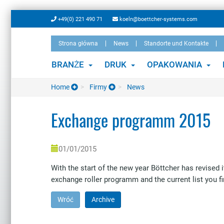
Skip
+49(0) 221 490 71
koeln@boettcher-systems.com
to
main
Strona główna
News
Standorte und Kontakte
content
BRANŻE
DRUK
OPAKOWANIA
Home
Firmy
News
Exchange programm 2015
01/01/2015
With the start of the new year Böttcher has revised
exchange roller programm and the current list you f
Wróć
Archive