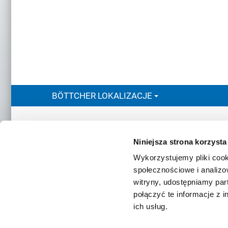
BÖTTCHER LOKALIZACJE
Kontakt
Zentrale 
Felix Bö
Niniejsza strona korzysta
Stolberge
50933 Kö
ANFRAGE SENDEN
Wykorzystujemy pliki cook
społecznościowe i analizo
witryny, udostępniamy pa
połączyć te informacje z 
Strona główna
Impressum
Ochrona danych
Sitemap
ich usług.