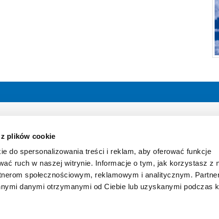
und Hauptwerk in Köln
Postfach 41 01 80, 50861 Köln
ttcher GmbH & Co. KG
Telefon: +49 (0) 221 4907 1
 z plików cookie
r Str. 351-353
Telefax: +49 (0) 221 4907 435
ln
E-Mail:
koeln@boettcher-systems.c
ie do spersonalizowania treści i reklam, aby oferować funkcje
wać ruch w naszej witrynie. Informacje o tym, jak korzystasz z 
rtnerom społecznościowym, reklamowym i analitycznym. Partn
innymi danymi otrzymanymi od Ciebie lub uzyskanymi podczas k
Cookies