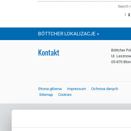
Search r
prev
1
2
ious
BÖTTCHER LOKALIZACJE
Kontakt
Böttcher Pol
UI. Lesznow
05-870 Blon
Strona główna
Impressum
Ochrona danych
Sitemap
Cookies