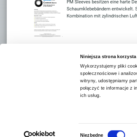
PM Sleeves besitzen eine harte De
Schaumklebebändern entwickelt. Si
Kombination mit zylindrischen Lu
S
Niniejsza strona korzysta
pre
iou
Wykorzystujemy pliki cook
społecznościowe i analizo
BÖTTCHER LOKALIZACJE
witryny, udostępniamy pa
połączyć te informacje z 
ich usług.
Kontakt
Böttcher 
UI. Lesz
05-870 Bl
Wybór
Strona główna
Impressum
Ochrona danych
Sitemap
Niezbędne