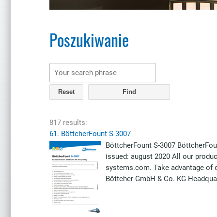
Poszukiwanie
Reset
817 results:
61.
BöttcherFount S-3007
BöttcherFount S-3007 BöttcherFou
issued: august 2020 All our produc
systems.com. Take advantage of o
Böttcher GmbH & Co. KG Headqua