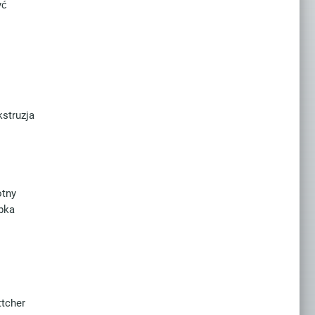
yć
kstruzja
otny
bka
tcher