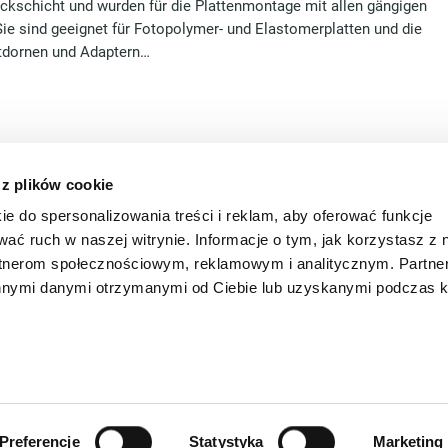
ckschicht und wurden für die Plattenmontage mit allen gängigen
e sind geeignet für Fotopolymer- und Elastomerplatten und die
ftdornen und Adaptern…
earch results 61 until 70 of 817
 z plików cookie
v
next
2
3
4
5
6
7
8
9
10
11
s
ie do spersonalizowania treści i reklam, aby oferować funkcje
wać ruch w naszej witrynie. Informacje o tym, jak korzystasz z 
rtnerom społecznościowym, reklamowym i analitycznym. Partn
innymi danymi otrzymanymi od Ciebie lub uzyskanymi podczas k
Polska Sp.z o.o.
Telefon: +48 (0) 22 731 61 10
nowska 20 c
Fax: +48 (0) 22 731 61 11
onie, Poland
E-Mail:
office.pl@boettcher-systems
Cookies
Preferencje
Statystyka
Marketing