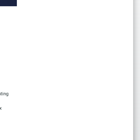
ting
x