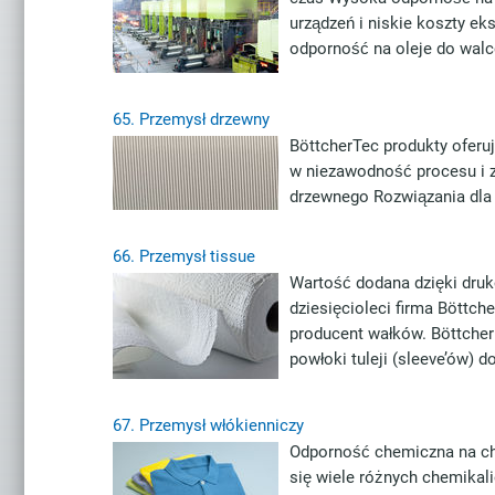
urządzeń i niskie koszty e
odporność na oleje do walc
65.
Przemysł drzewny
BöttcherTec produkty oferuj
w niezawodność procesu i z
drzewnego Rozwiązania dla
66.
Przemysł tissue
Wartość dodana dzięki dru
dziesięcioleci firma Böttche
producent wałków. Böttcher
powłoki tuleji (sleeve’ów)
67.
Przemysł włókienniczy
Odporność chemiczna na che
się wiele różnych chemikal