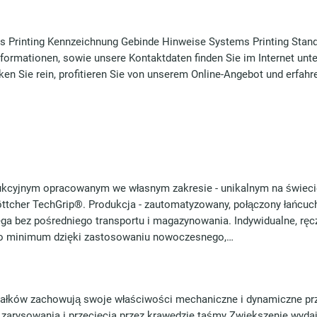
 Printing Kennzeichnung Gebinde Hinweise Systems Printing Stand
formationen, sowie unsere Kontaktdaten finden Sie im Internet unte
n Sie rein, profitieren Sie von unserem Online-Angebot und erfahr
ukcyjnym opracowanym we własnym zakresie - unikalnym na świeci
ttcher TechGrip®. Produkcja - zautomatyzowany, połączony łańcu
ega bez pośredniego transportu i magazynowania. Indywidualne, ręc
do minimum dzięki zastosowaniu nowoczesnego,…
ałków zachowują swoje właściwości mechaniczne i dynamiczne prz
arysowania i przecięcia przez krawędzie taśmy Zwiększenie wyda