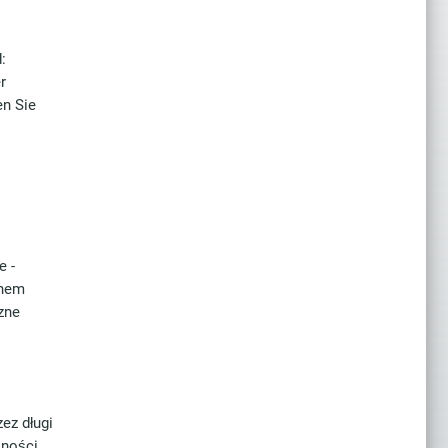
:
r
en Sie
e -
chem
zne
ez długi
jności