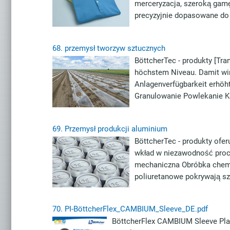
merceryzacja, szeroką gamę
precyzyjnie dopasowane do
68.
przemysł tworzyw sztucznych
BöttcherTec - produkty [Tra
höchstem Niveau. Damit wird
Anlagenverfügbarkeit erhöh
Granulowanie Powlekanie 
69.
Przemysł produkcji aluminium
BöttcherTec - produkty ofer
wkład w niezawodność proc
mechaniczna Obróbka chem
poliuretanowe pokrywają sz
70.
PI-BöttcherFlex_CAMBIUM_Sleeve_DE.pdf
BöttcherFlex CAMBIUM Sleeve Pla