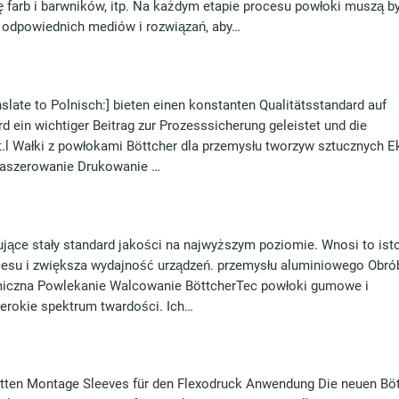
 farb i barwników, itp. Na każdym etapie procesu powłoki muszą b
 odpowiednich mediów i rozwiązań, aby…
nslate to Polnisch:] bieten einen konstanten Qualitätsstandard auf
 ein wichtiger Beitrag zur Prozesssicherung geleistet und die
t.l Wałki z powłokami Böttcher dla przemysłu tworzyw sztucznych E
Kaszerowanie Drukowanie …
ujące stały standard jakości na najwyższym poziomie. Wnosi to ist
esu i zwiększa wydajność urządzeń. przemysłu aluminiowego Obró
iczna Powlekanie Walcowanie BöttcherTec powłoki gumowe i
erokie spektrum twardości. Ich…
tten Montage Sleeves für den Flexodruck Anwendung Die neuen Böt