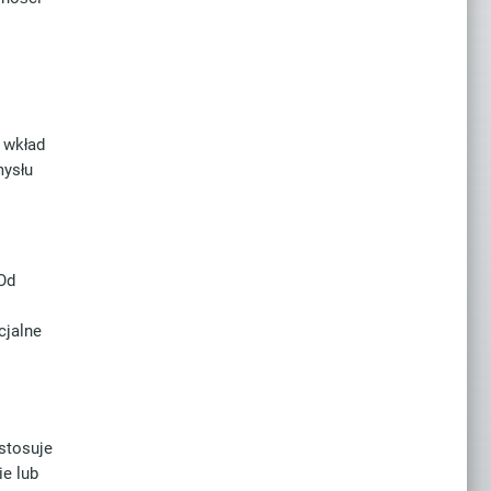
 wkład
mysłu
Od
cjalne
stosuje
e lub