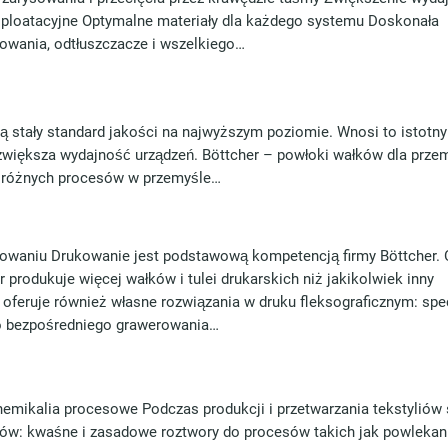
ksploatacyjne Optymalne materiały dla każdego systemu Doskonała
owania, odtłuszczacze i wszelkiego…
ą stały standard jakości na najwyższym poziomie. Wnosi to istotny
większa wydajność urządzeń. Böttcher – powłoki wałków dla prze
 różnych procesów w przemyśle…
kowaniu Drukowanie jest podstawową kompetencją firmy Böttcher. 
r produkuje więcej wałków i tulei drukarskich niż jakikolwiek inny
 oferuje również własne rozwiązania w druku fleksograficznym: spe
 do bezpośredniego grawerowania…
mikalia procesowe Podczas produkcji i przetwarzania tekstyliów 
iów: kwaśne i zasadowe roztwory do procesów takich jak powlekani