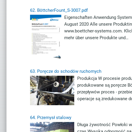
62.
BöttcherFount_S-3007.pdf
Eigenschaften Anwendung Systems
August 2020 Alle unsere Produktin
www.boettcher-systems.com. Klicke
mehr über unsere Produkte und…
63.
Poręcze do schodów ruchomych
Produkcja W procesie prod
produkowane są poręcze Bö
przepływów proces - przebi
operacje są zredukowane 
64.
Przemysł stalowy
Długa żywotność Powłoki w
czas Wysoka odporność na z