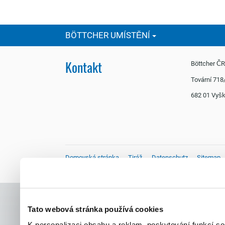
BÖTTCHER UMÍSTĚNÍ
Kontakt
Böttcher Č
Tovární 718
682 01 Vy
Domovská stránka
Tiráž
Datenschutz
Sitemap
Cookies
Tato webová stránka používá cookies
K personalizaci obsahu a reklam, poskytování funkcí s