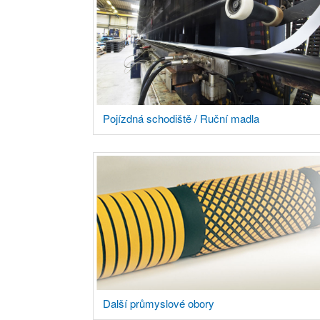
Pojízdná schodiště / Ruční madla
Další průmyslové obory