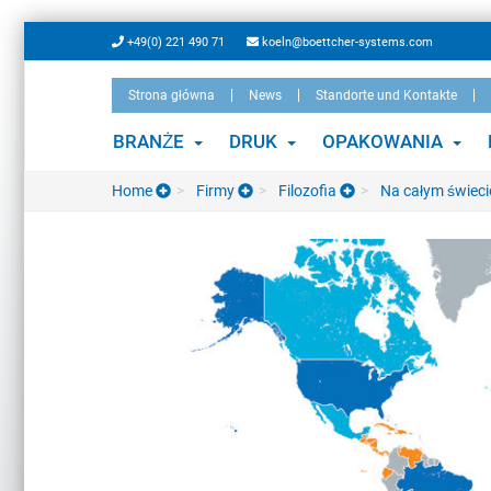
Skip
+49(0) 221 490 71
koeln@boettcher-systems.com
to
main
Strona główna
News
Standorte und Kontakte
content
BRANŻE
DRUK
OPAKOWANIA
Home
Firmy
Filozofia
Na całym świecie