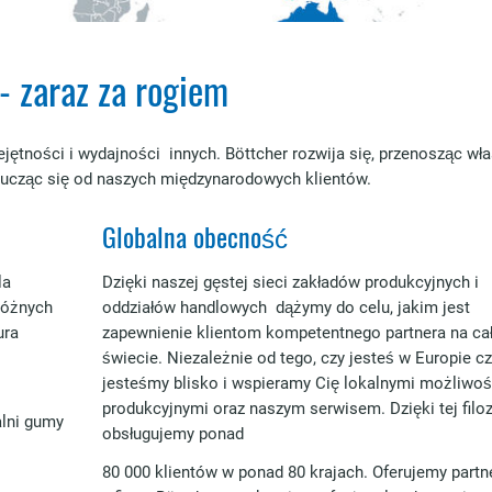
- zaraz za rogiem
jętności i wydajności innych. Böttcher rozwija się, przenosząc wł
 ucząc się od naszych międzynarodowych klientów.
Globalna obecność
la
Dzięki naszej gęstej sieci zakładów produkcyjnych i
różnych
oddziałów handlowych dążymy do celu, jakim jest
ura
zapewnienie klientom kompetentnego partnera na ca
świecie. Niezależnie od tego, czy jesteś w Europie czy
jesteśmy blisko i wspieramy Cię lokalnymi możliwo
produkcyjnymi oraz naszym serwisem. Dzięki tej filoz
alni gumy
obsługujemy ponad
80 000 klientów w ponad 80 krajach. Oferujemy part