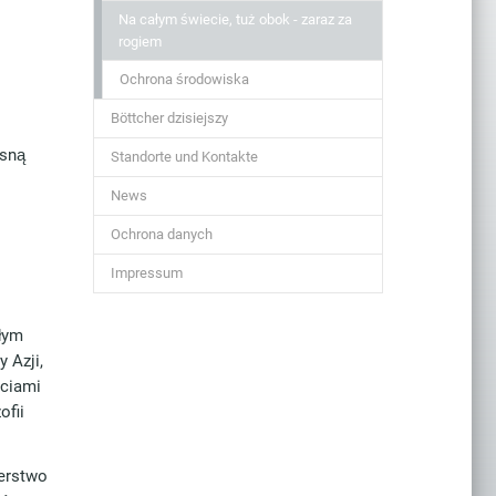
Na całym świecie, tuż obok - zaraz za
rogiem
Ochrona środowiska
Böttcher dzisiejszy
asną
Standorte und Kontakte
News
Ochrona danych
Impressum
łym
 Azji,
ściami
ofii
nerstwo