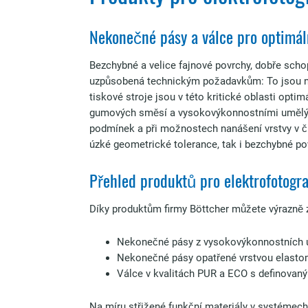
Nekonečné pásy a válce pro optimál
Bezchybné a velice fajnové povrchy, dobře schop
uzpůsobená technickým požadavkům: To jsou ná
tiskové stroje jsou v této kritické oblasti op
gumových směsí a vysokovýkonnostními umělým
podmínek a při možnostech nanášení vrstvy v č
úzké geometrické tolerance, tak i bezchybné po
Přehled produktů pro elektrofotograf
Díky produktům firmy Böttcher můžete výrazně zvý
Nekonečné pásy z vysokovýkonnostních
Nekonečné pásy opatřené vrstvou elasto
Válce v kvalitách PUR a ECO s definovaný
Na míru střižené funkční materiály v systémech 