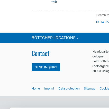
Search re
prev
13
14
15
ious
BÖTTCHER LOCATIONS
Contact
Headquarter
cologne
Felix Böttc
Stolberger S
SEND INQUIRY
50933 Colo
Home
Imprint
Data protection
Sitemap
Cooki