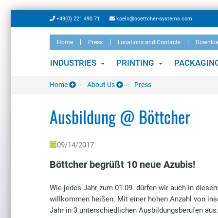
Skip
+49(0) 221 490 71
koeln@boettcher-systems.com
to
main
Home
Press
Locations and Contacts
Downlo
content
INDUSTRIES
PRINTING
PACKAGIN
Home
About Us
Press
Ausbildung @ Böttcher
09/14/2017
Böttcher begrüßt 10 neue Azubis!
Wie jedes Jahr zum 01.09. dürfen wir auch in diese
willkommen heißen. Mit einer hohen Anzahl von ins
Jahr in 3 unterschiedlichen Ausbildungsberufen aus