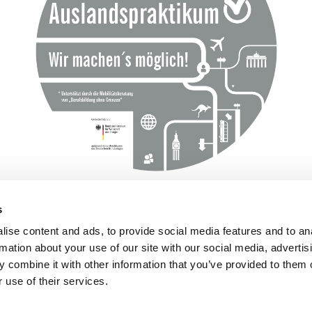
s
ise content and ads, to provide social media features and to an
rmation about your use of our site with our social media, advertis
 combine it with other information that you’ve provided to them o
und Hauptwerk in Köln
Postfach 41 01 80, 50861 Köln
ttcher GmbH & Co. KG
Telefon: +49 (0) 221 4907 1
 use of their services.
r Str. 351-353
Telefax: +49 (0) 221 4907 435
ln
E-Mail:
koeln@boettcher-systems.c