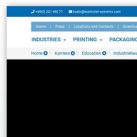
Skip
+49(0) 221 490 71
koeln@boettcher-systems.com
to
main
Home
Press
Locations and Contacts
Downlo
content
INDUSTRIES
PRINTING
PACKAGIN
Home
Karriere
Education
Industriekau