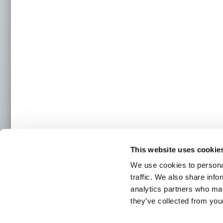
This website uses cookie
BÖTTCHER LOCATIONS
We use cookies to personal
traffic. We also share info
Kontakt
analytics partners who may
Zentrale 
Felix Bö
they’ve collected from your
Stolberge
50933 Kö
ANFRAGE SENDEN