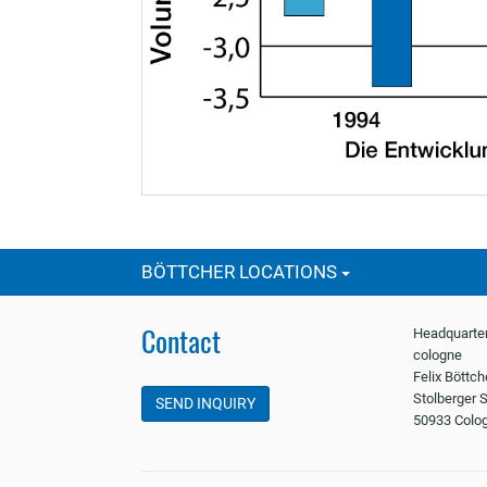
BÖTTCHER LOCATIONS
Contact
Headquarter
cologne
Felix Böttc
Stolberger S
SEND INQUIRY
50933 Colo