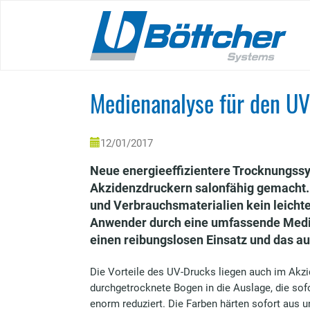
Skip
to
main
content
Medienanalyse für den U
12/01/2017
Neue energieeffizientere Trocknungss
Akzidenzdruckern salonfähig gemacht.
und Verbrauchsmaterialien kein leicht
Anwender durch eine umfassende Medie
einen reibungslosen Einsatz und das au
Die Vorteile des UV-Drucks liegen auch im Akz
durchgetrocknete Bogen in die Auslage, die sof
enorm reduziert. Die Farben härten sofort aus u