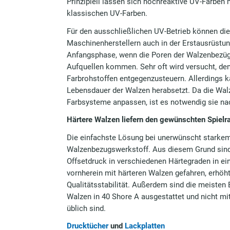
Prinzipiell lassen sich hochreaktive UV-Farben
klassischen UV-Farben.
Für den ausschließlichen UV-Betrieb können die
Maschinenherstellern auch in der Erstausrüstun
Anfangsphase, wenn die Poren der Walzenbezüge
Aufquellen kommen. Sehr oft wird versucht, de
Farbrohstoffen entgegenzusteuern. Allerdings 
Lebensdauer der Walzen herabsetzt. Da die Walz
Farbsysteme anpassen, ist es notwendig sie na
Härtere Walzen liefern den gewünschten Spiel
Die einfachste Lösung bei unerwünscht starkem
Walzenbezugswerkstoff. Aus diesem Grund sind
Offsetdruck in verschiedenen Härtegraden in ei
vornherein mit härteren Walzen gefahren, erhöh
Qualitätsstabilität. Außerdem sind die meiste
Walzen in 40 Shore A ausgestattet und nicht mi
üblich sind.
Drucktücher
und
Lackplatten