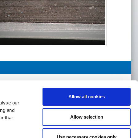
Allow all cookies
alyse our
m
ing and
Allow selection
r that
© Felix Böttcher GmbH & Co. KG
Use necessary cookies only