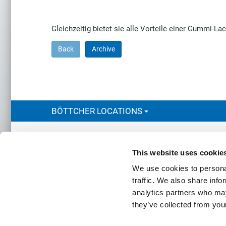
Gleichzeitig bietet sie alle Vorteile einer Gummi-Lac
Back
Archive
BÖTTCHER LOCATIONS
Contact
Headquart
Felix Bö
This website uses cookie
Stolberge
We use cookies to personal
50933 Co
SEND INQUIRY
traffic. We also share info
analytics partners who may
they’ve collected from your
Home
Imprint
Data protection
Sitemap
Cookies