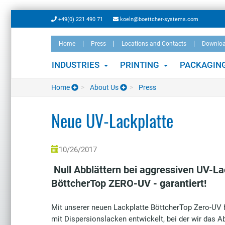
Skip
+49(0) 221 490 71
koeln@boettcher-systems.com
to
main
Home
Press
Locations and Contacts
Downlo
content
INDUSTRIES
PRINTING
PACKAGIN
Home
About Us
Press
Neue UV-Lackplatte
10/26/2017
Null Abblättern bei aggressiven UV-L
BöttcherTop ZERO-UV - garantiert!
Mit unserer neuen Lackplatte BöttcherTop Zero-UV h
mit Dispersionslacken entwickelt, bei der wir das 