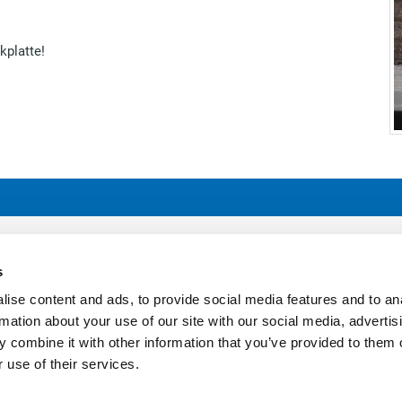
kplatte!
er and major plant in cologne
PO Box 41 01 80, 50861 Köln
ttcher GmbH & Co. KG
Phone: +49 (0) 221 4907 1
s
r Str. 351-353
Fax: +49 (0) 221 4907 435
ise content and ads, to provide social media features and to an
logne
E-Mail:
info@boettcher-systems.co
rmation about your use of our site with our social media, advertis
 combine it with other information that you’ve provided to them o
 use of their services.